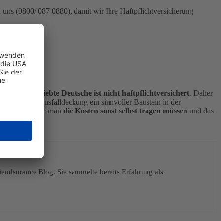
n uns (0800/ 087 0880), damit wir Ihre Haftpflichtversicherung
 heißt,
jeder siebte Deutsche ist nicht haftpflichtversichert
. Daher
die Forderungsausfalldeckung ein sinnvoller Baustein in der
msten Fall würde man
die Kosten sonst selbst tragen müssen
und das
ndsurance Blog. Sie sammelte bereits Erfahrung als