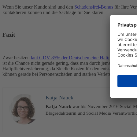
Wenn Sie unser Kunde sind und den
Schadensfrei-Bonus
für Ihre Ver
kontaktieren können und die Sachlage für Sie klären.
Fazit
Zwar besitzen
laut GDV 85% der Deutschen eine Haftpflichtversiche
ist die Chance nicht gerade gering, dass man durch jemanden geschädig
Haftpflichtversicherung, da Sie die Kosten für den entstandenen Sch
können gerade bei Personenschäden und starken Verletzungen Kost
Katja Nauck
Katja Nauck
war bis November 2016 Social-Med
Blogredakteurin und Social Media Verantwortlic