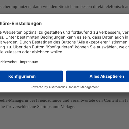
sicherung nutzen, dann wenden Sie sich am besten direkt telefonisch a
rung
, jedoch verzichten ganze 15% auf den wichtigen Basisschutz. Das
t wird, der keine Haftpflichtversicherung besitzt. Für diesen Fall ist 
aden trägt, wenn der Verursacher nicht dazu in der Lage ist. Im schlim
en in enormen Umfang werden.
ia-Managerin bei Friendsurance und verantwortete den Content im Frie
he für verschiedene Startups und Verlage.