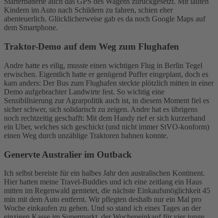
Starterbatterie auch das GPS des Wagens zurückgesetzt. Mit lauten
Kindern im Auto nach Schildern zu fahren, schien eher
abenteuerlich. Glücklicherweise gab es da noch Google Maps auf
dem Smartphone.
Traktor-Demo auf dem Weg zum Flughafen
Andre hatte es eilig, musste einen wichtigen Flug in Berlin Tegel
erwischen. Eigentlich hatte er genügend Puffer eingeplant, doch es
kam anders: Der Bus zum Flughafen steckte plötzlich mitten in einer
Demo aufgebrachter Landwirte fest. So wichtig eine
Sensibilisierung zur Agrarpolitik auch ist, in diesem Moment fiel es
sicher schwer, sich solidarisch zu zeigen. Andre hat es übrigens
noch rechtzeitig geschafft: Mit dem Handy rief er sich kurzerhand
ein Uber, welches sich geschickt (und nicht immer StVO-konform)
einen Weg durch unzählige Traktoren bahnen konnte.
Genervte Australier im Outback
Ich selbst bereiste für ein halbes Jahr den australischen Kontinent.
Hier hatten meine Travel-Buddies und ich eine zeitlang ein Haus
mitten im Regenwald gemietet, die nächste Einkaufsmöglichkeit 45
min mit dem Auto entfernt. Wir pflegten deshalb nur ein Mal pro
Woche einkaufen zu gehen. Und so stand ich eines Tages an der
einzigen Kasse im Supermarkt, der Wocheneinkauf für vier junge