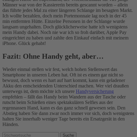
Männer war von der Kassiererin bereits gescannt worden – allein
das führte jedes Mal zu einer längeren Schlange im besagten Markt.
Ich wollte bezahlen, doch mein Portemonnaie lag noch in der 45
min entfernten Hütte. Einzelne Personen in der Schlange wurde
langsam ungehalten. Doch glücklicherweise hatte ich wenigstens
mein Handy dabei. Noch nie war ich so froh darüber, Apple Pay
eingerichtet zu haben und zahlte den Einkauf einfach mit meinem
iPhone. Glück gehabt!
Fazit: Ohne Handy geht, aber…
Wieder einmal stellen wir fest, welch hohen Stellenwert das
Smartphone in unseren Leben hat. Oft ist es einem gar nicht so
bewusst, doch wenn es hart auf hart kommt, kann ein geladener
Akku den entscheidenden Unterschied machen. Wer viel draußen
unterwegs ist, dem möchte ich unsere
Handyversicherung
empfehlen – fällt das Handy beim Wandern aus der Tasche oder
rutscht beim Schießen eines spektakulären Selfies aus der
regennassen Hand, kann es das ganz schnell gewesen sein. Den
Abstieg haben Sie dann zwar noch immer vor sich, doch wenigstens
halten Sie innerhalb weniger Tage bereits ein Ersatzgerät in den
Händen.
Suchen: