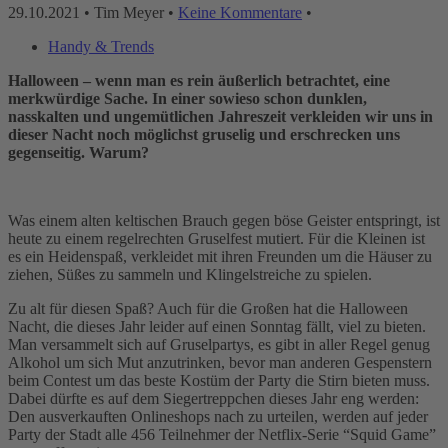
29.10.2021
• Tim Meyer •
Keine Kommentare
•
Handy & Trends
Halloween – wenn man es rein äußerlich betrachtet, eine
merkwürdige Sache. In einer sowieso schon dunklen,
nasskalten und ungemütlichen Jahreszeit verkleiden wir uns in
dieser Nacht noch möglichst gruselig und erschrecken uns
gegenseitig. Warum?
Was einem alten keltischen Brauch gegen böse Geister entspringt, ist
heute zu einem regelrechten Gruselfest mutiert. Für die Kleinen ist
es ein Heidenspaß, verkleidet mit ihren Freunden um die Häuser zu
ziehen, Süßes zu sammeln und Klingelstreiche zu spielen.
Zu alt für diesen Spaß? Auch für die Großen hat die Halloween
Nacht, die dieses Jahr leider auf einen Sonntag fällt, viel zu bieten.
Man versammelt sich auf Gruselpartys, es gibt in aller Regel genug
Alkohol um sich Mut anzutrinken, bevor man anderen Gespenstern
beim Contest um das beste Kostüm der Party die Stirn bieten muss.
Dabei dürfte es auf dem Siegertreppchen dieses Jahr eng werden:
Den ausverkauften Onlineshops nach zu urteilen, werden auf jeder
Party der Stadt alle 456 Teilnehmer der Netflix-Serie “Squid Game”