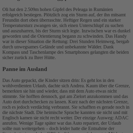
Oli hat den 2.509m hohen Gipfel des Peleaga in Rumänien
erfolgreich bestiegen. Plötzlich zog ein Sturm auf, der ihn mitsamt
Freundin dort oben überraschte. Heftiger Regen und ein starker
Temperatursturz zwangen sie, sich einen Unterschlupf zu suchen
und auszuharren, bis der Sturm sich legte. Inzwischen war es dunkel
geworden und die Orientierung begann zu schwinden. Das Handy
war in dieser Situation die Rettung: Drei Stunden Heimweg, bergab
durch unwegsames Gelände und unbekannte Wälder. Dank
Kompass und Taschenlampe des Smartphones gelangten die beiden
sicher zurück zu Ihrer Hütte.
Panne im Ausland
Das Auto gepackt, die Kinder sitzen drin: Es geht los in den
wohlverdienten Urlaub, dachte sich Andrea. Kaum über die Grenze,
bemerkten sie hin und wieder, dass mit dem Auto etwas nicht
stimmte. Sie hofften dennoch, gut am Zielort anzukommen und das
Auto dort durchchecken zu lassen. Kurz nach der nächsten Grenze,
roch es jedoch verdächtig verbrannt. Sie schafften es gerade noch in
die nächste Stadt. Die heimische Sprache kannten sie nicht und mit
Englisch kamen sie nicht recht weiter. Der einzige Ausweg: ADAC
anrufen. Wenige Tage später war das Auto repariert, der Urlaub
sollte nun weitergehen – doch leider hatte die Entnahme der